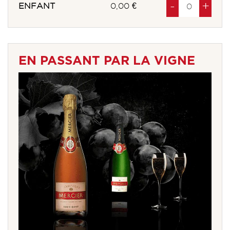
Diminuer
à
produits
Au
à
pro
-
+
ENFANT
0,00 €
EN PASSANT PAR LA VIGNE