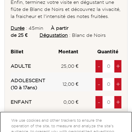
Enfin, terminez votre visite en dégustant une
flûte de Blanc de Noirs et découvrez la vivacité,
la fraicheur et l'intensité des notes fruitées.
Durée
: 45min
À partir
de 25 €
Dégustation
: Blanc de Noirs
Billet
Montant
Quantité
Diminuer
à
produits
Au
à
pro
-
+
ADULTE
25,00 €
ADOLESCENT
Diminuer
à
produits
Au
à
pro
-
+
12,00 €
(10 à 17ans)
Diminuer
à
produits
Au
à
pro
-
+
ENFANT
0,00 €
We use cookies and other trackers to ensure the
operation of the site, to measure and analyze the site’s
audience, to present you with personalized advertising