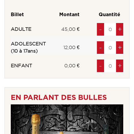
Billet
Montant
Quantité
Diminuer
à
produits
Au
à
pro
-
+
ADULTE
45,00 €
ADOLESCENT
Diminuer
à
produits
Au
à
pro
-
+
12,00 €
(10 à 17ans)
Diminuer
à
produits
Au
à
pro
-
+
ENFANT
0,00 €
EN PARLANT DES BULLES