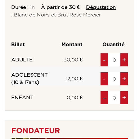
Durée
: 1h
À partir de 30 €
Dégustation
: Blanc de Noirs et Brut Rosé Mercier
Billet
Montant
Quantité
Diminuer
à
produits
Au
à
pro
-
+
ADULTE
30,00 €
ADOLESCENT
Diminuer
à
produits
Au
à
pro
-
+
12,00 €
(10 à 17ans)
Diminuer
à
produits
Au
à
pro
-
+
ENFANT
0,00 €
FONDATEUR