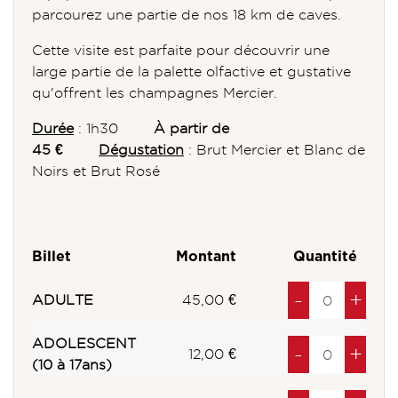
parcourez une partie de nos 18 km de caves.
Cette visite est parfaite pour découvrir une
large partie de la palette olfactive et gustative
qu'offrent les champagnes Mercier.
Durée
: 1h30
À partir de
45 €
Dégustation
: Brut Mercier et Blanc de
Noirs et Brut Rosé
Billet
Montant
Quantité
Diminuer
à
produits
Au
à
pro
-
+
ADULTE
45,00 €
ADOLESCENT
Diminuer
à
produits
Au
à
pro
-
+
12,00 €
(10 à 17ans)