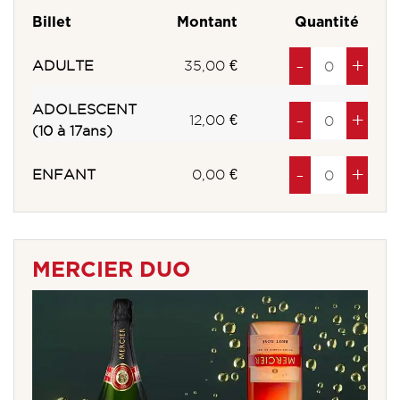
Billet
Montant
Quantité
Diminuer
à
produits
Au
à
pro
-
+
ADULTE
35,00 €
ADOLESCENT
Diminuer
à
produits
Au
à
pro
-
+
12,00 €
(10 à 17ans)
Diminuer
à
produits
Au
à
pro
-
+
ENFANT
0,00 €
MERCIER DUO