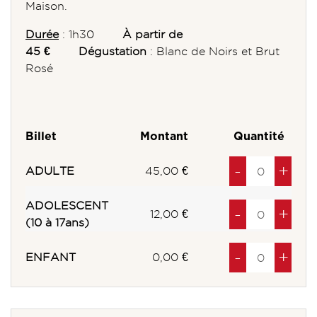
Maison.
Durée
: 1h30
À partir de
45 €
Dégustation
: Blanc de Noirs et Brut
Rosé
Billet
Montant
Quantité
Diminuer
à
produits
Au
à
pro
-
+
ADULTE
45,00 €
ADOLESCENT
Diminuer
à
produits
Au
à
pro
-
+
12,00 €
(10 à 17ans)
Diminuer
à
produits
Au
à
pro
-
+
ENFANT
0,00 €